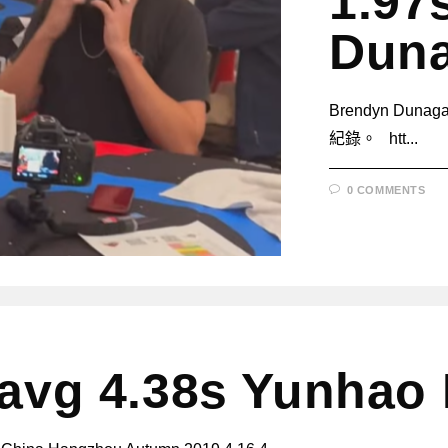
1.97
Dun
Brendyn Du
紀錄。 htt...
0 COMMENTS
 avg 4.38s Yunha