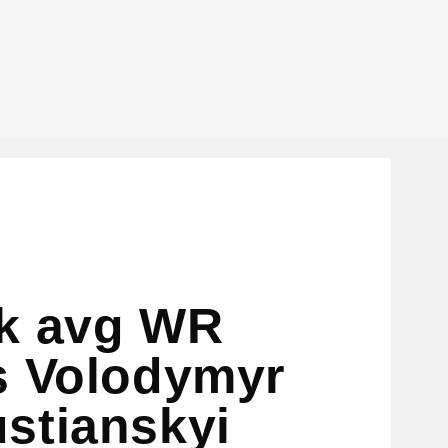
k avg WR
s Volodymyr
stianskyi