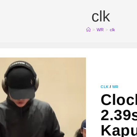
clk
>
WR
>
clk
CLK
/
WR
Cloc
2.39
Kapu