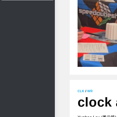
CLK
/
WR
clock