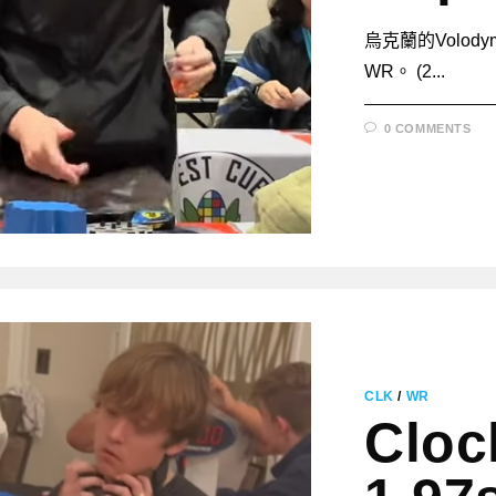
烏克蘭的Volody
WR。 (2...
0 COMMENTS
CLK
/
WR
Cloc