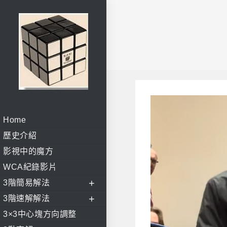
Skip
to
content
Home
歷史介紹
影視中的魔方
WCA紀錄影片
3階簡易解法
3階速解解法
3×3中心塊方向調整