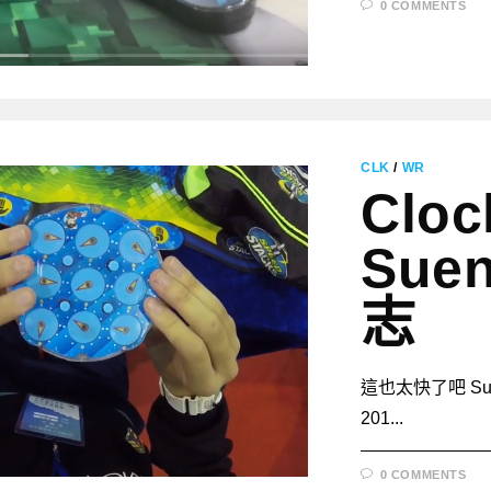
0 COMMENTS
CLK
/
WR
Cloc
Suen
志
這也太快了吧 Suen 
201...
0 COMMENTS