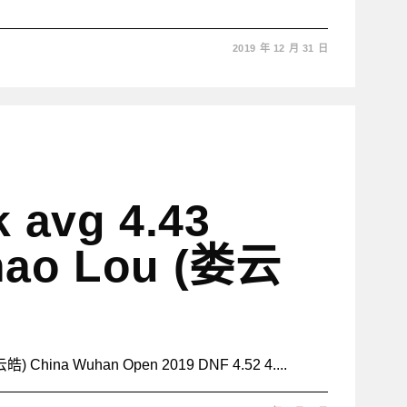
2019 年 12 月 31 日
k avg 4.43
hao Lou (娄云
皓) China Wuhan Open 2019 DNF 4.52 4....