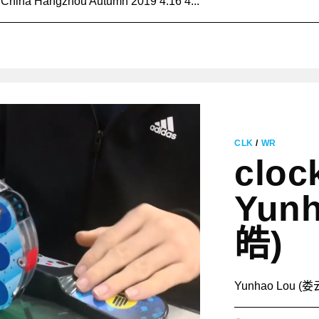
hina Hangzhou Autumn 2019 4.16 4...
CLK
/
WR
cloc
Yun
皓)
Yunhao Lou (娄云