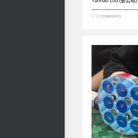
Yunhao Lou (娄云皓) C
0 COMMENTS